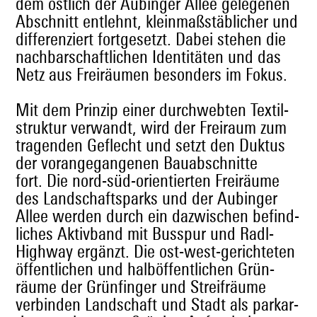
dem östlich der Aub­inger Allee gele­ge­nen
Abschnitt entlehnt, klein­maßstäblich­er und
dif­feren­ziert fort­ge­set­zt. Dabei ste­hen die
nach­barschaftlichen Iden­titäten und das
Netz aus Freiräu­men beson­ders im Fokus.
Mit dem Prinzip ein­er durch­webten Tex­til­
struk­tur ver­wandt, wird der Freiraum zum
tra­gen­den Geflecht und set­zt den Duk­tus
der vor­ange­gan­genen Bauab­schnitte
fort. Die nord-süd-ori­en­tierten Freiräume
des Land­schaftsparks und der Aub­inger
Allee wer­den durch ein dazwis­chen befind­
lich­es Aktivband mit Busspur und Radl-
High­way ergänzt. Die ost-west-gerichteten
öffentlichen und hal­böf­fentlichen Grün­
räume der Grün­fin­ger und Streifräume
verbinden Land­schaft und Stadt als parkar­