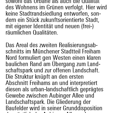
sowohl das Urbane als auch die Qual­ität
des Wohnens im Grü­nen ver­fol­gt. Hier wird
keine Stad­trand­sied­lung ent­wor­fen, son­
dern ein Stück zukun­ft­sori­en­tierte Stadt,
mit eigen­er Iden­tität und neuen (frei-)
räum­lichen Qualitäten.
Das Are­al des zweit­en Real­isierungsab­
schnitts im Münch­en­er Stadt­teil Frei­ham
Nord for­muliert gen West­en einen klaren
baulichen Rand am Über­gang zum Land­
schaftspark und zur offe­nen Land­schaft.
Die Struk­tur knüpft an den ersten
Abschnitt Frei­hams an und inter­pretiert
diesen als urban-land­schaftlich geprägtes
Gewebe zwis­chen Aub­inger Allee und
Land­schaftspark. Die Gliederung der
Baufelder wird in sein­er Grund­dis­po­si­tion