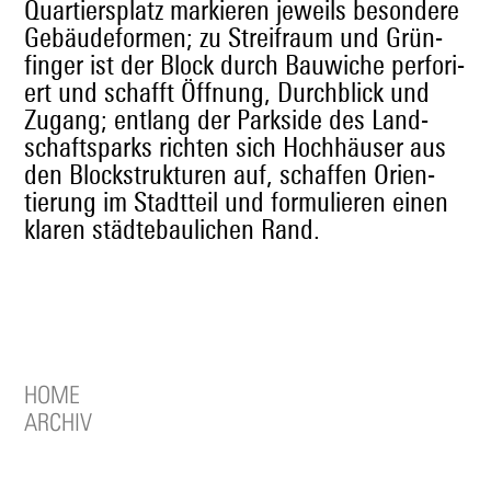
Quartier­splatz markieren jew­eils beson­dere
Gebäude­for­men; zu Streifraum und Grün­
fin­ger ist der Block durch Bauwiche per­fori­
ert und schafft Öff­nung, Durch­blick und
Zugang; ent­lang der Park­side des Land­
schaftsparks richt­en sich Hochhäuser aus
den Block­struk­turen auf, schaf­fen Ori­en­
tierung im Stadt­teil und for­mulieren einen
klaren städte­baulichen Rand.
HOME
ARCHIV