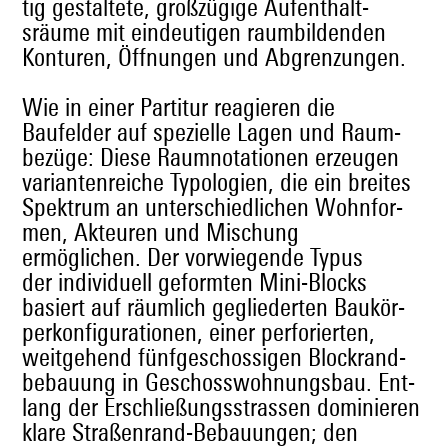
tig gestal­tete, großzügige Aufen­thalt­
sräume mit ein­deuti­gen raum­bilden­den
Kon­turen, Öff­nun­gen und Abgrenzungen.
Wie in ein­er Par­ti­tur reagieren die
Baufelder auf spezielle Lagen und Raum­
bezüge: Diese Raum­no­ta­tio­nen erzeu­gen
vari­anten­re­iche Typolo­gien, die ein bre­ites
Spek­trum an unter­schiedlichen Wohn­for­
men, Akteuren und Mis­chung
ermöglichen. Der vor­wiegende Typus
der indi­vidu­ell geformten Mini-Blocks
basiert auf räum­lich gegliederten Baukör­
perkon­fig­u­ra­tio­nen, ein­er per­fori­erten,
weit­ge­hend fün­fgeschos­si­gen Block­rand­
be­bau­ung in Geschoss­woh­nungs­bau. Ent­
lang der Erschließungsstrassen dominieren
klare Straßen­rand-Bebau­un­gen; den