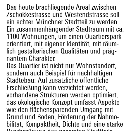
Das heute brach­liegende Are­al zwis­chen
Zschokkestrasse und Wes­t­end­strasse soll
ein echter Münch­n­er Stadt­teil zu wer­den.
Ein zusam­men­hän­gen­der Stad­traum mit ca.
1100 Woh­nun­gen, um einen Quartierspark
ori­en­tiert, mit eigen­er Iden­tität, mit räum­
lich gestal­ter­ischen Qual­itäten und präg­
nan­tem Charakter.
Das Quarti­er ist nicht nur Wohn­stan­dort,
son­dern auch Beispiel für nach­halti­gen
Städte­bau: Auf zusät­zliche öffentliche
Erschließung kann verzichtet wer­den,
vorhan­dene Struk­turen wer­den opti­miert,
das ökol­o­gis­che Konzept umfasst Aspek­te
wie den flächens­paren­den Umgang mit
Grund und Boden, Förderung der Nah­mo­
bil­ität, Kom­pak­theit, Dichte und eine starke