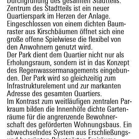
Durch­grü­nung des gesamten Stadtteils.
Zen­trum des Stadt­teils ist ein neuer
Quartierspark im Herzen der Anlage.
Eingeschlossen von einem dicht­en Baum­
raster aus Kirschbäu­men öffnet sich eine
große offene Spiel­wiese die flex­i­bel von
den Anwohn­ern genutzt wird.
Der Park dient dem Quarti­er nicht nur als
Erhol­ungsraum, son­dern ist in das Konzept
des Regen­wasser­man­age­ments einge­bun­
den. Der Park wird so gle­ichzeit­ig zum
Infra­struk­turele­ment und zur markan­ten
Adresse des gesamten Quartiers.
Im Kon­trast zum weitläu­fi­gen zen­tralen Par­
kraum bilden die Innen­höfe dichte Garten­
räume für die angren­zende Bewohn­er­
schaft des geförderten Woh­nungs­baus. Ein
abwech­sel­ndes Sys­tem aus Erschließungs-