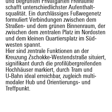
und begrün­ten Pri­vat­gärten Freiräume
schafft unter­schiedlich­ster Aufen­thalt­
squal­ität. Ein durch­läs­siges Fußwe­genetz
for­muliert Verbindun­gen zwis­chen dem
Straßen- und dem grü­nen Bin­nen­raum, der
zwis­chen dem zen­tralen Platz im Nor­dosten
und dem kleinen Quartier­splatz im Süd­
west­en spannt.
Hier sind zen­trale Funk­tio­nen an der
Kreuzung Zschokke-Wes­t­end­straße situ­iert,
sig­nifikant durch die pro­filüber­greifend­en
Hochhäuser markiert, durch Tram und
U‑Bahn ide­al erre­ich­bar, zugle­ich mul­ti­
modaler Hub und Ori­en­tierungs- und
Treffpunkt.