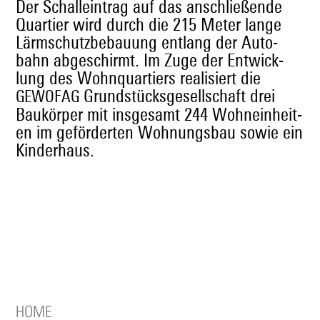
Der Schallein­trag auf das anschließende
Quarti­er wird durch die 215 Meter lange
Lärm­schutzbe­bau­ung ent­lang der Auto­
bahn abgeschirmt. Im Zuge der Entwick­
lung des Wohn­quartiers real­isiert die
Grund­stücks­ge­sellschaft drei
GEWOFAG
Baukör­p­er mit ins­ge­samt 244 Wohnein­heit­
en im geförderten Woh­nungs­bau sowie ein
Kinderhaus.
HOME