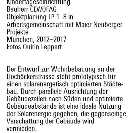
Kindertageseinrichtung
Bauherr
GEWOFAG
Objektplanung
1–8 in
LP
Arbeitsgemeinschaft mit Maier Neuberger
Projekte
München, 2012–2017
Fotos Quirin Leppert
Der Entwurf zur Wohn­be­bau­ung an der
Hochäck­er­strasse ste­ht pro­to­typ­isch für
einen solaren­er­getisch opti­mierten Städte­
bau. Durch par­al­lele Aus­rich­tung der
Gebäudezeilen nach Süden und opti­mierte
Gebäude­ab­stände ist eine ide­ale Nutzung
der Solaren­ergie gegeben, die gegen­seit­ige
Ver­schat­tung der Gebäude wird
vermieden.